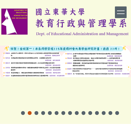
跳
到
主
要
內
容
區