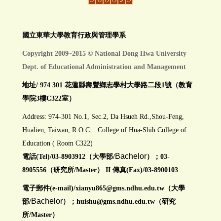
國立東華大學教育行政與管理學系
Copyright 2009~2015 © National Dong Hwa University
Dept. of Educational Administration and Management
地址/ 974 301 花蓮縣壽豐鄉志學村大學路二段1號（教育
學院3樓C322室）
Address: 974-301 No.1, Sec.2, Da Hsueh Rd.,Shou-Feng,
Hualien, Taiwan, R.O.C. College of Hua-Shih College of
Education ( Room C322)
Bachelor
電話(Tel)/03-8903912（大學部/
）；03-
8905556（研究所/Master） II 傳真(Fax)/03-8900103
電子郵件(e-mail)/
xianyu865@gms.ndhu.edu.tw
（大學
Bachelor
部/
）；huishu@gms.ndhu.edu.tw（研究
所/Master）