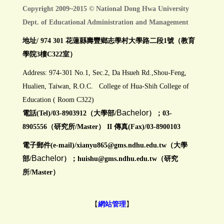
Copyright 2009~2015 © National Dong Hwa University
Dept. of Educational Administration and Management
地址/ 974 301 花蓮縣壽豐鄉志學村大學路二段1號（教育
學院3樓C322室）
Address: 974-301 No.1, Sec.2, Da Hsueh Rd.,Shou-Feng,
Hualien, Taiwan, R.O.C. College of Hua-Shih College of
Education ( Room C322)
Bachelor
電話(Tel)/03-8903912（大學部/
）；03-
8905556（研究所/Master） II 傳真(Fax)/03-8900103
電子郵件(e-mail)/
xianyu865@gms.ndhu.edu.tw
（大學
Bachelor
部/
）；huishu@gms.ndhu.edu.tw（研究
所/Master）
【
網站管理
】