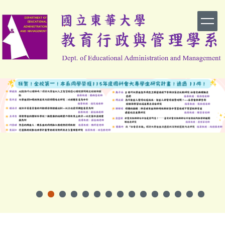
跳
到
主
要
內
容
區