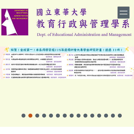
跳
到
主
要
內
容
區