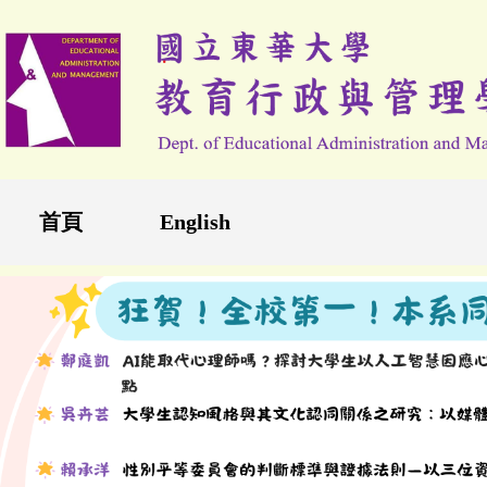
跳
到
主
要
內
容
區
首頁
English