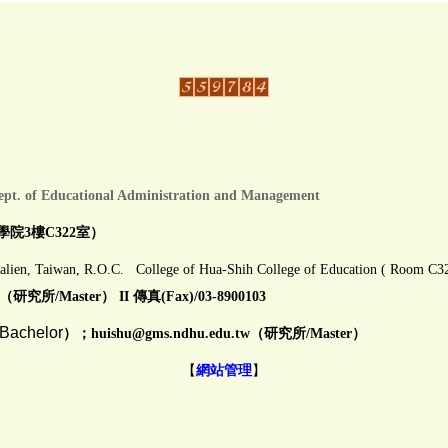
ept. of Educational Administration and Management
學院3樓C322室）
alien, Taiwan, R.O.C. College of Hua-Shih College of Education ( Room C3
（研究所/Master） II 傳真(Fax)/03-8900103
Bachelor
）；huishu@gms.ndhu.edu.
【
網站管理
】