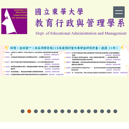
跳
到
主
要
內
容
區