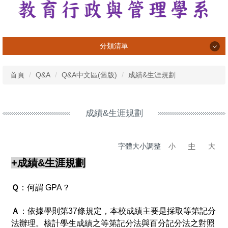
分類清單
系所介紹
首頁
Q&A
Q&A中文區(舊版)
成績&生涯規劃
系所成員
課程資訊
成績&生涯規劃
專業活動與成果
字體大小調整
小
中
大
學習活動與成果
+成績&生涯規劃
榮譽榜
Ｑ
：何謂 GPA？
畢業生
Ａ
：依據學則第37條規定，本校成績主要是採取等第記分
法規表單
法辦理。核計學生成績之等第記分法與百分記分法之對照