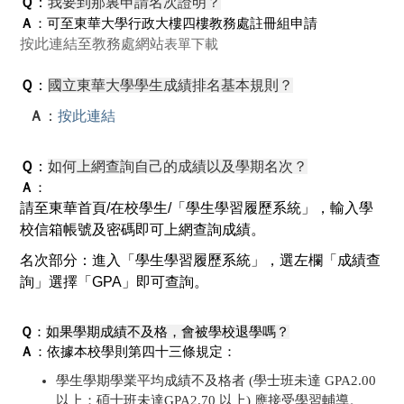
Ｑ
：
我要到那裏申請名次證明？
Ａ
：可至東華大學行政大樓四樓教務處註冊組申請
按此連結至教務處網站
表單下載
Ｑ
：
國立東華大學學生成績排名基本規則？
Ａ
：
按此連結
Ｑ
：
如何上網查詢自己的成績以及學期名次？
Ａ
：
請至東華首頁/在校學生/「
學生學習履歷系統
」，輸入學
校信箱帳號及密碼即可上網查詢成績。
名次部分：進入
「學生學習履歷系統」，選左欄「成績查
詢」選擇「GPA」即可查詢。
Ｑ
：
如果學期成績不及格，會被學校退學嗎？
Ａ
：
依據本校學則第四十三條規定：
學生學期學業平均成績不及格者 (學士班未達 GPA2.00
以上；碩士班未達GPA2.70 以上) 應接受學習輔導。