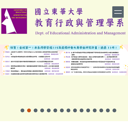
跳
到
主
要
內
容
區