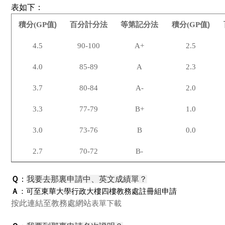
表如下：
值)
值)
積分(GP
百分計分法
等第記分法
積分(GP
4.5
90-100
A+
2.5
4.0
85-89
A
2.3
3.7
80-84
A-
2.0
3.3
77-79
B+
1.0
3.0
73-76
B
0.0
2.7
70-72
B-
Ｑ
：
我要去那裏申請中、英文成績單？
Ａ
：可至東華大學行政大樓四樓教務處註冊組申請
按此連結至教務處網站
表單下載