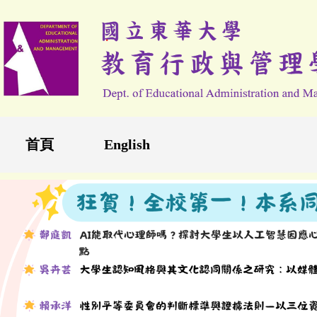
跳
到
主
要
內
容
區
首頁
English