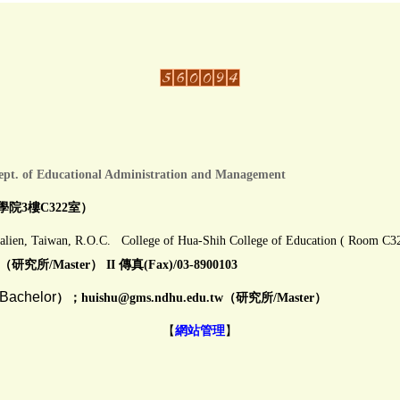
ept. of Educational Administration and Management
學院3樓C322室）
alien, Taiwan, R.O.C. College of Hua-Shih College of Education ( Room C3
（研究所/Master） II 傳真(Fax)/03-8900103
Bachelor
）；huishu@gms.ndhu.edu.
【
網站管理
】