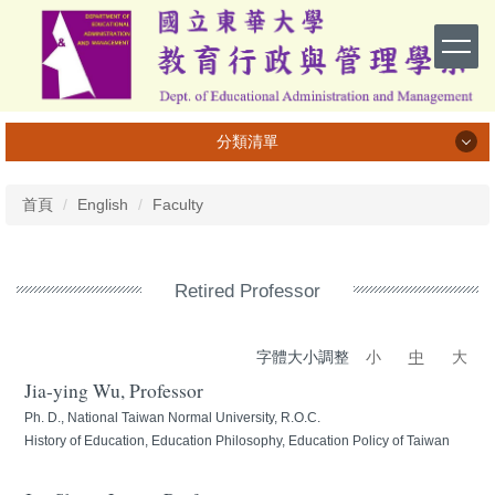
跳
到
主
要
內
容
分類清單
區
系所介紹
首頁
English
Faculty
系所成員
課程資訊
Retired Professor
專業活動與成果
字體大小調整
小
中
大
學習活動與成果
Jia-ying Wu, Professor
榮譽榜
Ph. D., National Taiwan Normal University, R.O.C.
History of Education, Education Philosophy, Education Policy of Taiwan
畢業生