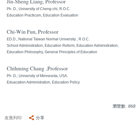
Jin-Sheng Liang, Professor
法規表單
Ph. D., University of Cheng-chi, R.O.C.
Education Practicum, Education Evaluation
Chi-Win Fun, Professor
ED.D., National Taiwan Normal University , R.O.C.
School Administration, Education Reform, Education Administration,
Education Philosophy, General Principles of Education
Chihming Chang ,Professor
Ph. D., University of Minnesota, USA.
Eduacation Administration, Education Policy
瀏覽數:
868
友善列印
分享