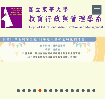
跳
到
主
要
內
容
區