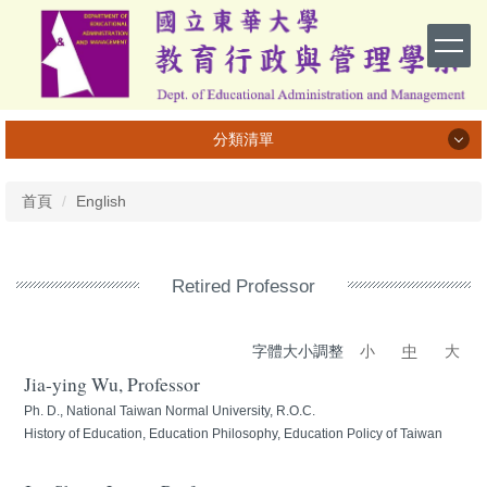
跳
到
主
要
內
容
分類清單
區
系所介紹
首頁
English
系所成員
課程資訊
Retired Professor
專業活動與成果
字體大小調整
小
中
大
學習活動與成果
Jia-ying Wu, Professor
榮譽榜
Ph. D., National Taiwan Normal University, R.O.C.
History of Education, Education Philosophy, Education Policy of Taiwan
畢業生