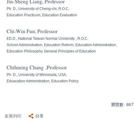
Jin-Sheng Liang, Professor
法規表單
Ph. D., University of Cheng-chi, R.O.C.
Education Practicum, Education Evaluation
Chi-Win Fun, Professor
ED.D., National Taiwan Normal University , R.O.C.
School Administration, Education Reform, Education Administration,
Education Philosophy, General Principles of Education
Chihming Chang ,Professor
Ph. D., University of Minnesota, USA.
Eduacation Administration, Education Policy
瀏覽數:
867
友善列印
分享